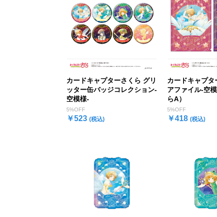
カードキャプターさくら グリ
カードキャプタ
ッター缶バッジコレクション-
アファイル-空模
空模様-
らA）
5%OFF
5%OFF
￥523
￥418
(税込)
(税込)