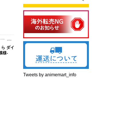
ら ダイ
模様-
Tweets by animemart_info