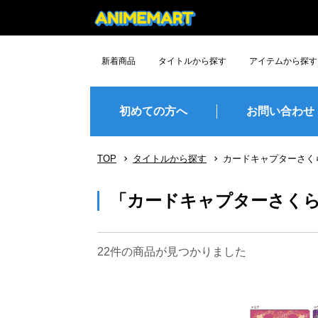
新着商品
タイトルから探す
アイテムから探す
デッドアカウント
花ざかりの君たちへ
ハリー・ポッター
銀河特急
正反対な君と僕
魔女の旅々
アークナイツ
炎炎ﾉ消防隊
ローゼンメイデン
CLANNAD
Angel Beats!
地獄楽
潮が舞い子が舞い
ながされて藍蘭島
Lamento -BEYOND THE VOID-
暗殺教室
グッズ
フィギュア
ぬいぐるみ
プラモデル
TCG・TC
雑貨
食玩
その他
予約締切間近
人気順
初めての方へ
お問い合わせ
TOP
タイトルから探す
カードキャプターさく
「カードキャプターさく
22件
の商品が見つかりました