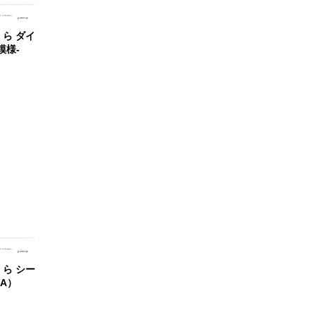
ら ダイ
模様-
ら シー
らA）