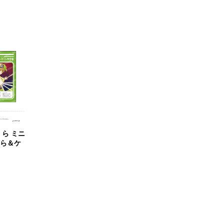
ら ミニ
くら＆ケ