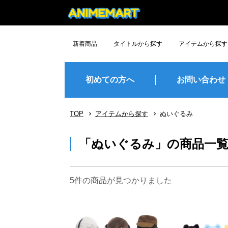
新着商品
タイトルから探す
アイテムから探す
デッドアカウント
花ざかりの君たちへ
ハリー・ポッター
銀河特急
正反対な君と僕
魔女の旅々
アークナイツ
炎炎ﾉ消防隊
ローゼンメイデン
CLANNAD
Angel Beats!
地獄楽
潮が舞い子が舞い
ながされて藍蘭島
Lamento -BEYOND THE VOID-
暗殺教室
グッズ
フィギュア
ぬいぐるみ
プラモデル
TCG・TC
雑貨
食玩
その他
予約締切間近
人気順
初めての方へ
お問い合わせ
TOP
アイテムから探す
ぬいぐるみ
「ぬいぐるみ」の商品一
5件
の商品が見つかりました