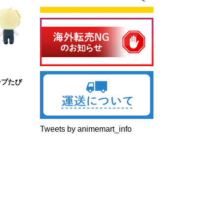
ープたぴ
Tweets by animemart_info