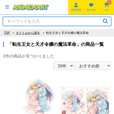
0
会員登録
favorite
cart
TOP
タイトルから探す
転生王女と天才令嬢の魔法革命
「転生王女と天才令嬢の魔法革命」の商品一覧
2件
の商品が見つかりました