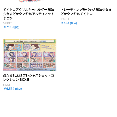
てくトコアクリルキーホルダー 魔法
トレーディング缶バッジ 魔法少女ま
少女まどか☆マギカ/アルティメット
どか☆マギカ/てくトコ
まどか
5%OFF
￥523
5%OFF
(税込)
￥711
(税込)
忍たま乱太郎 プレシャスショットコ
レクション BOX.B
5%OFF
￥6,584
(税込)