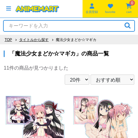
0
会員登録
favorite
cart
TOP
タイトルから探す
魔法少女まどか☆マギカ
「魔法少女まどか☆マギカ」の商品一覧
11件
の商品が見つかりました