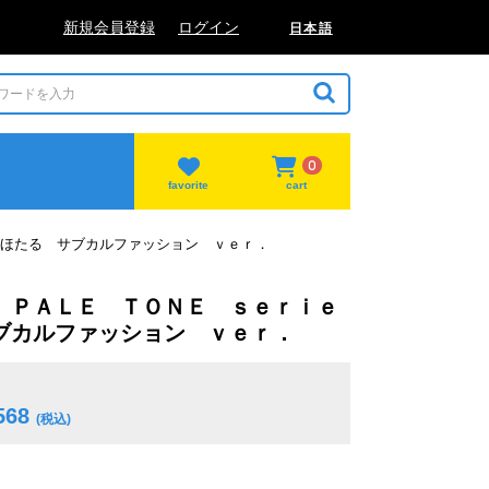
新規会員登録
ログイン
日本語
0
favorite
cart
ほたる サブカルファッション ｖｅｒ．
 ＰＡＬＥ ＴＯＮＥ ｓｅｒｉｅ
ブカルファッション ｖｅｒ．
568
(税込)