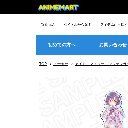
新着商品
タイトルから探す
アイテムから探す
デッドアカウント
花ざかりの君たちへ
ハリー・ポッター
銀河特急
正反対な君と僕
魔女の旅々
アークナイツ
炎炎ﾉ消防隊
ローゼンメイデン
CLANNAD
Angel Beats!
地獄楽
潮が舞い子が舞い
ながされて藍蘭島
Lamento -BEYOND THE VOID-
暗殺教室
グッズ
フィギュア
ぬいぐるみ
プラモデル
TCG・TC
雑貨
食玩
その他
予約締切間近
人気順
初めての方へ
お問い合わせ
TOP
メーカー
アイドルマスター シンデレラ