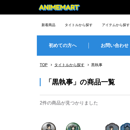
新着商品
タイトルから探す
アイテムから探す
デッドアカウント
花ざかりの君たちへ
ハリー・ポッター
銀河特急
正反対な君と僕
魔女の旅々
アークナイツ
炎炎ﾉ消防隊
ローゼンメイデン
CLANNAD
Angel Beats!
地獄楽
潮が舞い子が舞い
ながされて藍蘭島
Lamento -BEYOND THE VOID-
暗殺教室
グッズ
フィギュア
ぬいぐるみ
プラモデル
TCG・TC
雑貨
食玩
その他
予約締切間近
人気順
初めての方へ
お問い合わせ
TOP
タイトルから探す
黒執事
「黒執事」の商品一覧
2件
の商品が見つかりました