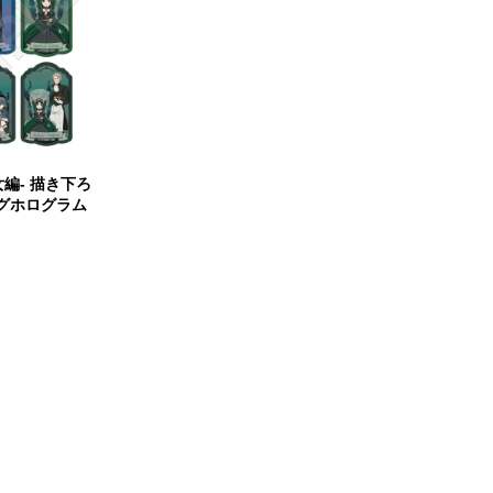
女編- 描き下ろ
グホログラム